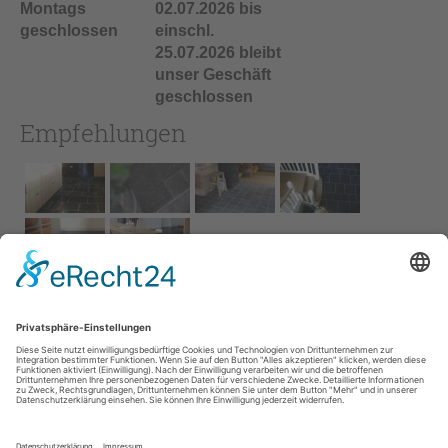
Montags
02.07.2026 bis
geschlossen
einschl.
25.07.2026 bleibt
unser Geschäft
geschlossen
Empfehlungen
Impressum
AGB
Service
Links