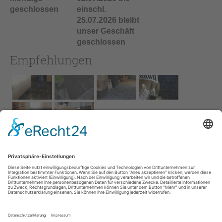
geschlossen
einschl.
25.07.2026 bleibt
unser Geschäft
geschlossen
Empfehlungen
Impressum
AGB
Service
Links