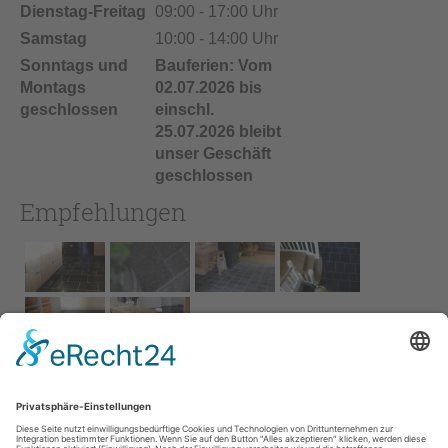
Dienstag-Freitag
09:00 - 17:00 Uhr
Samstag
10:00 - 14:00 Uhr
Sonntags und
Bauferien: Vom
Montags
02.07.2026 bis
geschlossen
einschl.
25.07.2026 bleibt
unser Geschäft
geschlossen
Empfehlungen
Impressum