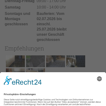
Dienstag-Freitag
09:00 - 17:00 Uhr
Samstag
10:00 - 14:00 Uhr
Sonntags und
Bauferien: Vom
Montags
02.07.2026 bis
geschlossen
einschl.
25.07.2026 bleibt
unser Geschäft
geschlossen
Empfehlungen
Impressum
AGB