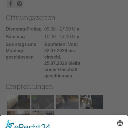
Öffnungszeiten
Dienstag-Freitag
09:00 - 17:00 Uhr
Samstag
10:00 - 14:00 Uhr
Sonntags und
Bauferien: Vom
Montags
02.07.2026 bis
geschlossen
einschl.
25.07.2026 bleibt
unser Geschäft
geschlossen
Empfehlungen