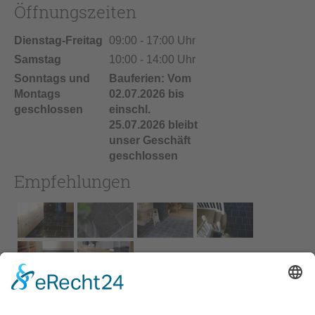
Öffnungszeiten
Dienstag-Freitag
09:00 - 17:00 Uhr
Samstag
10:00 - 14:00 Uhr
Sonntags und
Bauferien: Vom
Montags
02.07.2026 bis
geschlossen
einschl.
25.07.2026 bleibt
unser Geschäft
geschlossen
Empfehlungen