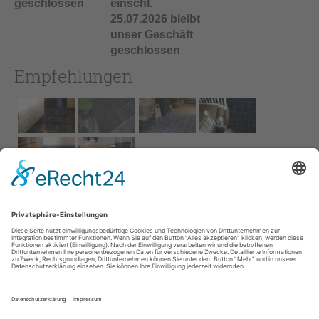
geschlossen
einschl.
25.07.2026 bleibt
unser Geschäft
geschlossen
Empfehlungen
Impressum
AGB
Service
Links
Datenschutz­