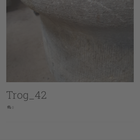
Trog_42
0