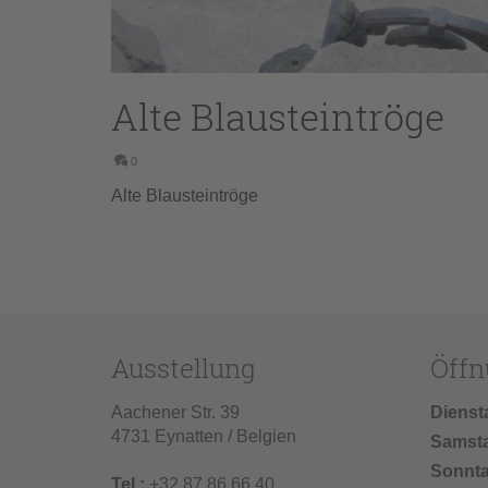
Alte Blausteintröge
0
Alte Blausteintröge
Ausstellung
Öffn
Aachener Str. 39
Dienst
4731 Eynatten / Belgien
Samst
Sonnt
Tel.:
+32 87 86 66 40