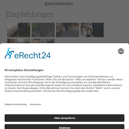
geschlossen
Empfehlungen
Impressum
AGB
Service
Links
Datenschutz­
erklärung