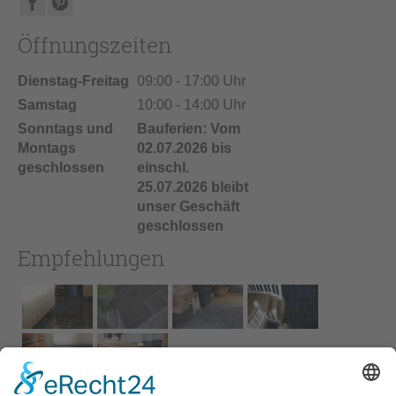
Öffnungszeiten
Dienstag-Freitag
09:00 - 17:00 Uhr
Samstag
10:00 - 14:00 Uhr
Sonntags und
Bauferien: Vom
Montags
02.07.2026 bis
geschlossen
einschl.
25.07.2026 bleibt
unser Geschäft
geschlossen
Empfehlungen