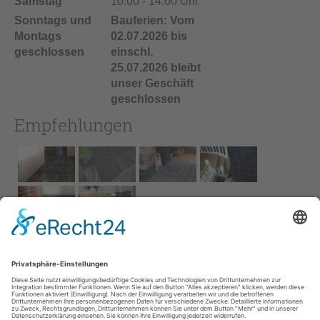
Samstag
10:00 - 14:00 Uhr
Sonntags und
Bauferien: Vom
Montags
02.07.2026 bis
geschlossen
einschl.
25.07.2026 bleibt
unser Geschäft
geschlossen
Empfehlungen
Impressum
AGB