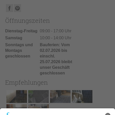
Öffnungszeiten
Dienstag-Freitag
09:00 - 17:00 Uhr
Samstag
10:00 - 14:00 Uhr
Sonntags und
Bauferien: Vom
Montags
02.07.2026 bis
geschlossen
einschl.
25.07.2026 bleibt
unser Geschäft
geschlossen
Empfehlungen