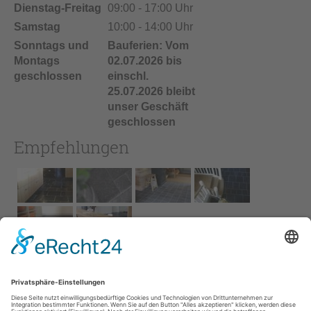
Dienstag-Freitag
09:00 - 17:00 Uhr
Samstag
10:00 - 14:00 Uhr
Sonntags und
Bauferien: Vom
Montags
02.07.2026 bis
geschlossen
einschl.
25.07.2026 bleibt
unser Geschäft
geschlossen
Empfehlungen
Impressum