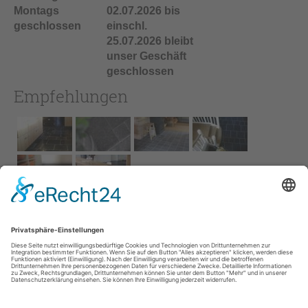
Montags
02.07.2026 bis
geschlossen
einschl.
25.07.2026 bleibt
unser Geschäft
geschlossen
Empfehlungen
Impressum
AGB
Service
Links