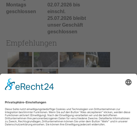
Montags
02.07.2026 bis
geschlossen
einschl.
25.07.2026 bleibt
unser Geschäft
geschlossen
Empfehlungen
Impressum
AGB
Service
Links