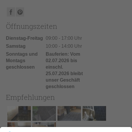
Öffnungszeiten
Dienstag-Freitag
09:00 - 17:00 Uhr
Samstag
10:00 - 14:00 Uhr
Sonntags und
Bauferien: Vom
Montags
02.07.2026 bis
geschlossen
einschl.
25.07.2026 bleibt
unser Geschäft
geschlossen
Empfehlungen