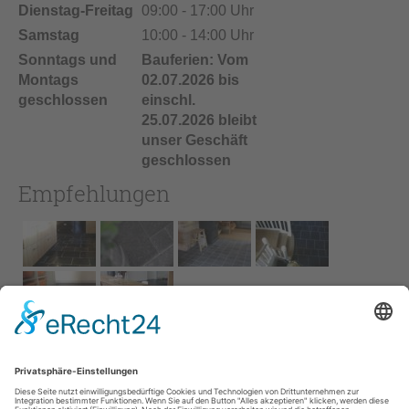
Dienstag-Freitag
09:00 - 17:00 Uhr
Samstag
10:00 - 14:00 Uhr
Sonntags und
Bauferien: Vom
Montags
02.07.2026 bis
geschlossen
einschl.
25.07.2026 bleibt
unser Geschäft
geschlossen
Empfehlungen
Impressum