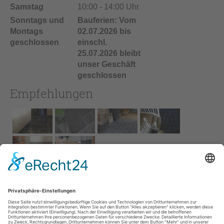
Samstag
10:00 - 14:00 Uhr
Sonntags und
Bauferien: Vom
Montags
02.07.2026 bis
geschlossen
einschl.
25.07.2026 bleibt
unser Geschäft
geschlossen
Empfehlungen
Impressum
AGB