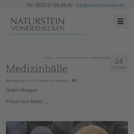
Tel. 0032-87-86.66.40
info@vonderhecken.be
Home
»
Dekoration und Interieur
»
Medizinbälle
24
Medizinbälle
OKT. 2016
eingetragen in:
Dekoration und Interieur
|
0
Guten Morgen!
Frisch vom Markt….