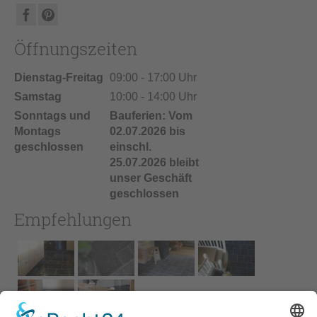
Öffnungszeiten
Dienstag-Freitag
09:00 - 17:00 Uhr
Samstag
10:00 - 14:00 Uhr
Sonntags und
Bauferien: Vom
Montags
02.07.2026 bis
geschlossen
einschl.
25.07.2026 bleibt
unser Geschäft
geschlossen
Empfehlungen