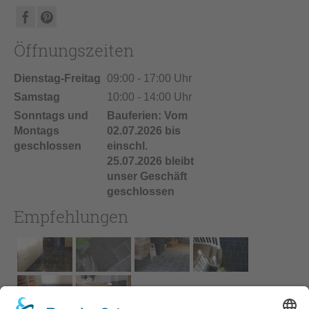
Öffnungszeiten
Dienstag-Freitag
09:00 - 17:00 Uhr
Samstag
10:00 - 14:00 Uhr
Sonntags und
Bauferien: Vom
Montags
02.07.2026 bis
geschlossen
einschl.
25.07.2026 bleibt
unser Geschäft
geschlossen
Empfehlungen