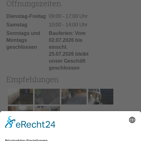
Öffnungszeiten
Dienstag-Freitag
09:00 - 17:00 Uhr
Samstag
10:00 - 14:00 Uhr
Sonntags und
Bauferien: Vom
Montags
02.07.2026 bis
geschlossen
einschl.
25.07.2026 bleibt
unser Geschäft
geschlossen
Empfehlungen