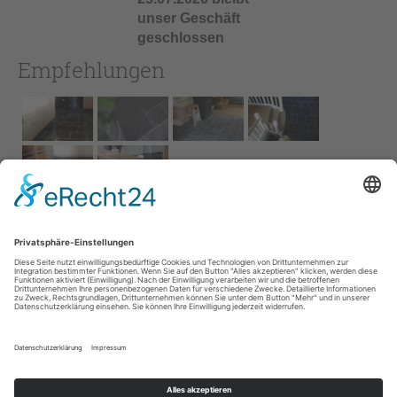
unser Geschäft
geschlossen
Empfehlungen
Impressum
AGB
Service
Links
Datenschutz­
erklärung