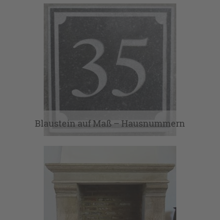
Interieur
Kamine
Kastanienzäune
Laternen
Natursteinpflaster Antik & Neu
Neues Baumaterial
Blaustein auf Maß – Hausnummern
Service
Tonplatten
Travertin und Marmor
Travertin, Marmor und Co.