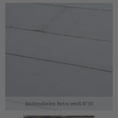
Eichendielen Retro weiß N°30