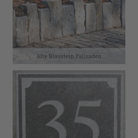
Gartendekoration
Interieur
Kamine
Kastanienzäune
Alte Blaustein Palisaden
Laternen
Natursteinpflaster Antik & Neu
Neues Baumaterial
Service
Tonplatten
Travertin und Marmor
Travertin, Marmor und Co.