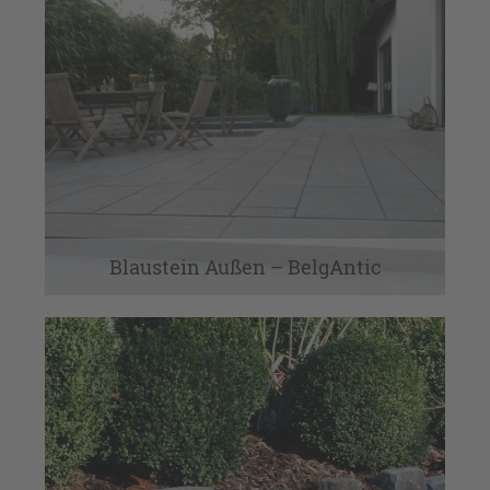
Antike Böden & Kamine
Antikes Baumaterial
Auf Maß
Auf Maß
Baumaterial Antik & Neu
Blaustein Außen
Blaustein Außen – BelgAntic
Blaustein Innen
Blaustein Innen & Außen
Dekoration & Interieur
Eichendielen
Eichendielen mit Patina