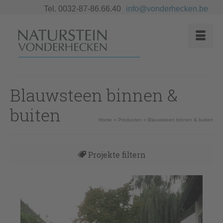
Tel. 0032-87-86.66.40
info@vonderhecken.be
Blauwsteen binnen &
buiten
Home
»
Producten
»
Blauwsteen binnen & buiten
Projekte filtern
Alles
Angebote
Antike Böden