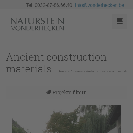
Tel. 0032-87-86.66.40
info@vonderhecken.be
Ancient construction
materials
Home
»
Products
»
Ancient construction materials
Projekte filtern
Alles
Angebote
Antike Böden