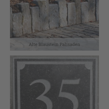
Gartendekoration
Interieur
Kamine
Kastanienzäune
Alte Blaustein Palisaden
Laternen
Natursteinpflaster Antik & Neu
Neues Baumaterial
Service
Tonplatten
Travertin und Marmor
Travertin, Marmor und Co.