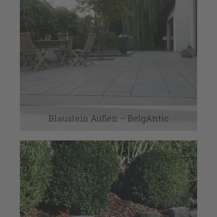
Antike Böden & Kamine
Antikes Baumaterial
Auf Maß
Auf Maß
Baumaterial Antik & Neu
Blaustein Außen
Blaustein Außen – BelgAntic
Blaustein Innen
Blaustein Innen & Außen
Dekoration & Interieur
Eichendielen
Eichendielen mit Patina