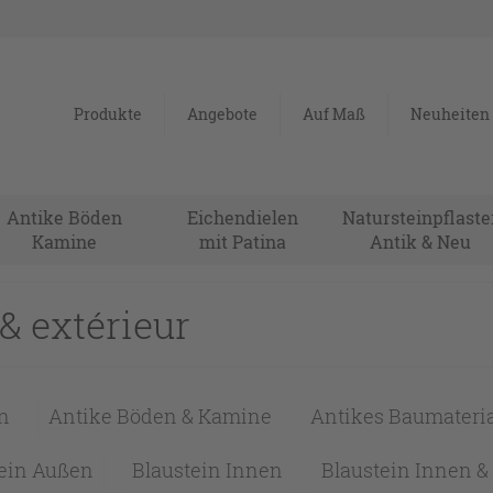
Produkte
Angebote
Auf Maß
Neuheiten
Antike Böden
Eichendielen
Natursteinpflaste
Kamine
mit Patina
Antik & Neu
 & extérieur
n
Antike Böden & Kamine
Antikes Baumateria
tein Außen
Blaustein Innen
Blaustein Innen 