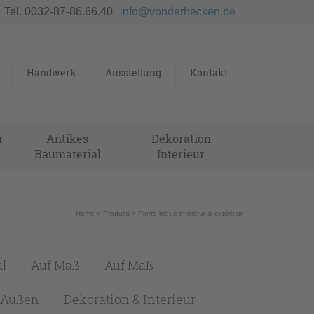
Tel. 0032-87-86.66.40
info@vonderhecken.be
Handwerk
Ausstellung
Kontakt
r
Antikes
Dekoration
Baumaterial
Interieur
Home
»
Produits
»
Pierre bleue intérieur & extérieur
l
Auf Maß
Auf Maß
& Außen
Dekoration & Interieur